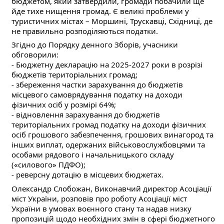
бюджетом, який затвердили, громади побачили ще
йде тихе нищення громад. Є великі проблеми у
туристичних містах – Моршині, Трускавці, Східниці, де
не правильно розподіляються податки.
Згідно до Порядку денного Зборів, учасники
обговорили:
- Бюджетну декларацію на 2025-2027 роки в розрізі
бюджетів територіальних громад;
- збереження частки зарахування до бюджетів
місцевого самоврядування податку на доходи
фізичних осіб у розмірі 64%;
- відновлення зарахування до бюджетів
територіальних громад податку на доходи фізичних
осіб грошового забезпечення, грошових винагород та
інших виплат, одержаних військовослужбовцями та
особами рядового і начальницького складу
(«силового» ПДФО);
- реверсну дотацію в місцевих бюджетах.
Олександр Слобожан, Виконавчий директор Асоціації
міст України, розповів про роботу Асоціації міст
України в умовах воєнного стану та надав низку
пропозицій щодо необхідних змін в сфері бюджетного