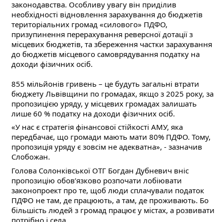
законодавства. Особливу увагу він приділив
необхідності відновлення зарахування до бюджетів
територіальних громад «силового» ПДФО,
призупинення перерахування реверсної дотації з
місцевих бюджетів, та збереження частки зарахування
до бюджетів місцевого самоврядування податку на
доходи фізичних осіб.
855 мільйонів гривень – це будуть загальні втрати
бюджету Львівщини по громадах, якщо з 2025 року, за
пропозицією уряду, у місцевих громадах залишать
лише 60 % податку на доходи фізичних осіб.
«У нас є стратегія фінансової стійкості АМУ, яка
передбачає, що громади мають мати 80% ПДФО. Тому,
пропозиція уряду є зовсім не адекватна», - зазначив
Слобожан.
Голова Солонківської ОТГ Богдан Дубневич вніс
пропозицію обов’язково розпочати лобіювати
законопроект про те, щоб люди сплачували податок
ПДФО не там, де працюють, а там, де проживають. Бо
більшість людей з громад працює у містах, а розвивати
потрібно і села.