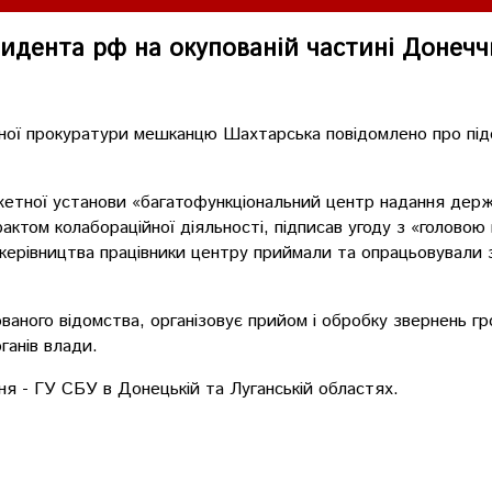
идента рф на окупованій частині Донеч
ної прокуратури мешканцю Шахтарська повідомлено про підоз
жетної установи «багатофункціональний центр надання держа
актом колабораційної діяльності, підписав угоду з «головою
 керівництва працівники центру приймали та опрацьовували 
ваного відомства, організовує прийом і обробку звернень г
ганів влади.
ня - ГУ СБУ в Донецькій та Луганській областях.