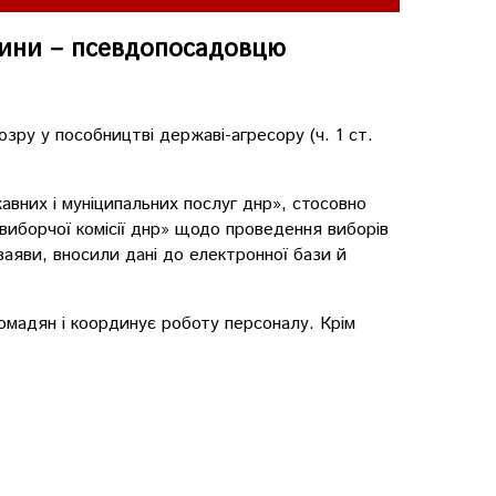
чини – псевдопосадовцю
ру у пособництві державі-агресору (ч. 1 ст.
вних і муніципальних послуг днр», стосовно
 виборчої комісії днр» щодо проведення виборів
заяви, вносили дані до електронної бази й
ромадян і координує роботу персоналу. Крім