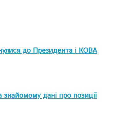
ернулися до Президента і КОВА
 знайомому дані про позиції