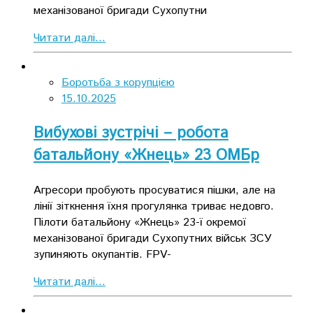
механізованої бригади Сухопутни
Читати далі...
Боротьба з корупцією
15.10.2025
Вибухові зустрічі – робота
батальйону «Жнець» 23 ОМБр
Агресори пробують просуватися пішки, але на
лінії зіткнення їхня прогулянка триває недовго.
Пілоти батальйону «Жнець» 23-ї окремої
механізованої бригади Сухопутних військ ЗСУ
зупиняють окупантів. FPV-
Читати далі...