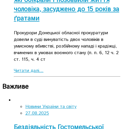
які обікрали і позбавили життя
чоловіка, засуджено до 15 років за
ґратами
Прокурори Донецької обласної прокуратури
довели в суді винуватість двох чоловіків в
умисному вбивстві, розбійному нападі і крадіжці,
вчинених в умовах воєнного стану (п. п. 6, 12 ч. 2
ст. 115, ч. 4 ст
Читати далі...
Важливе
Новини України та світу
27.08.2025
Бездіяльність Гостомельської