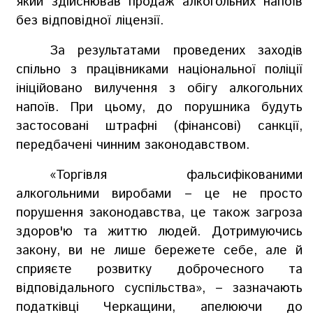
який здійснював продаж алкогольних напоїв
без відповідної ліцензії.
За результатами проведен
их заходів
спільно з працівниками національної поліції
ініційовано вилучення з обігу
алкогольн
их
напоїв.
При цьому, до порушника будуть
застосовані штрафні (фінансові) санкції,
передбачені чинним законодавством.
«Торгівля фальсифікованими
алкогольними виробами – це не просто
порушення законодавства, це також загроза
здоров'ю та життю людей. Дотримуючись
закону, ви не лише бережете себе, але й
сприяєте розвитку доброчесного та
відповідального суспільства», – зазначають
податківці Черкащини, апелюючи до