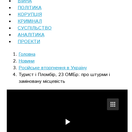
ВІЙНА
ПОЛІТИКА
КОРУПЦІЯ
КРИМІНАЛ
СУСПІЛЬСТВО
АНАЛІТИКА
ПРОЕКТИ
Головна
Новини
Російське вторгнення в Україну
Турист і Пломбір, 23 ОМБр: про штурми і
заміновану місцевість