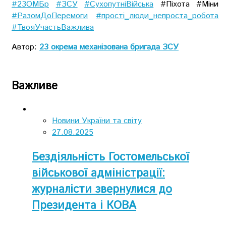
#23ОМБр
#ЗСУ
#СухопутніВійська
#Піхота #Міни
#РазомДоПеремоги
#прості_люди_непроста_робота
#ТвояУчастьВажлива
Автор:
23 окрема механізована бригада ЗСУ
Важливе
Новини України та світу
27.08.2025
Бездіяльність Гостомельської
військової адміністрації:
журналісти звернулися до
Президента і КОВА