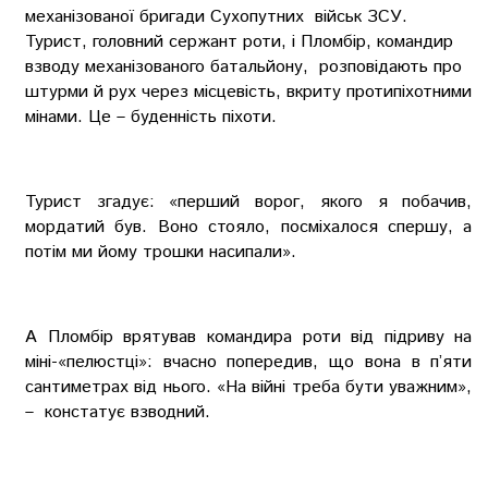
механізованої бригади Сухопутних військ ЗСУ.
Турист, головний сержант роти, і Пломбір, командир
взводу механізованого батальйону, розповідають про
штурми й рух через місцевість, вкриту протипіхотними
мінами. Це – буденність піхоти.
Турист згадує: «перший ворог, якого я побачив,
мордатий був. Воно стояло, посміхалося спершу, а
потім ми йому трошки насипали».
А Пломбір врятував командира роти від підриву на
міні-«пелюстці»: вчасно попередив, що вона в п’яти
сантиметрах від нього. «На війні треба бути уважним»,
– констатує взводний.