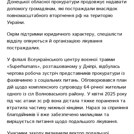
Донецької обласної прокуратури продовжує надавати
допомогу громадянам, які постраждали внаслідок
повномасштабного вторгнення рф на територію
України.
Окрім підтримки юридичного характеру, спеціалісти
відділу опікуються й організацією лікування
постраждалих.
У філіалі Всеукраїнського центру воєнної травми
«Superhumans», розташованому у Дніпрі, відбулась
чергова робоча зустріч представників прокуратури із
фахівчинею з соціальних питань. Обговорювався план
дій щодо комплексного супроводу 64-річної жительки
одного із сіл Волноваського району. У квітні 2025 року
під час атаки зс рф вона дістала тяжке поранення та
втратила частину нижньої кінцівки. Наразі за сприяння
благодійників її вже забезпечено милицями та
вирішується питання щодо подальшого лікування.
Учасники заходу визначили вектор подальшої