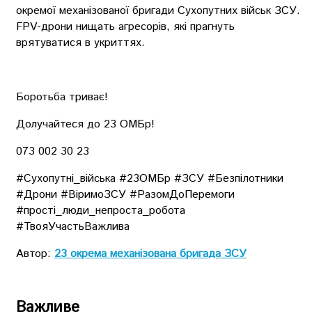
окремої механізованої бригади Сухопутних військ ЗСУ.
FPV-дрони нищать агресорів, які прагнуть
врятуватися в укриттях.
Боротьба триває!
Долучайтеся до 23 ОМБр!
073 002 30 23
#Сухопутні_війська #23ОМБр #ЗСУ #Безпілотники
#Дрони #ВіримоЗСУ #РазомДоПеремоги
#прості_люди_непроста_робота
#ТвояУчастьВажлива
Автор:
23 окрема механізована бригада ЗСУ
Важливе