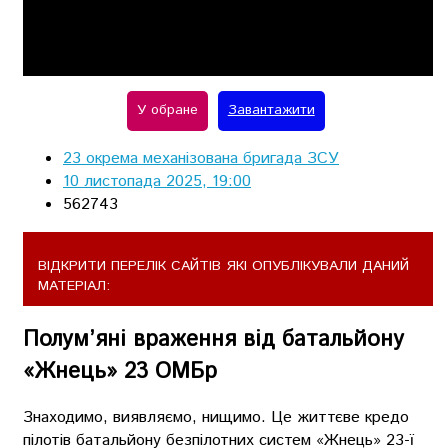
Play
Video
У обране
Завантажити
23 окрема механізована бригада ЗСУ
10 листопада 2025, 19:00
562743
ВІДКРИТИ ПЕРЕЛІК САЙТІВ ЯКІ ОПУБЛІКУВАЛИ ДАНИЙ
МАТЕРІАЛ:
Полум’яні враження від батальйону
«Жнець» 23 ОМБр
Знаходимо, виявляємо, нищимо. Це життєве кредо
пілотів батальйону безпілотних систем «Жнець» 23-ї