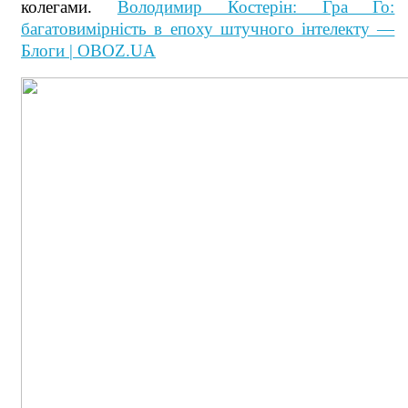
колегами.
Володимир Костерін: Гра Го:
багатовимірність в епоху штучного інтелекту —
Блоги | OBOZ.UA