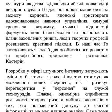
культури людства. «Давньокитайські полководці
використовували Го для розробки планів битв та
захисту кордонів, японські аристократи
вдосконалювали навички управління, самураї
тренували витримку, сучасні підприємці
формують нові бізнес-моделі та розробляють
плани захоплення ринків, люди творчих професій
розвивають креативні підходи. В наш час Го
застосовують як засіб для особистісного розвитку
та професійного зростання» – розповідає
Костерін.
Розробки у сфері штучного інтелекту запускають
зміни у багатьох сферах. Людство отримує як
можливості нових звершень, так і ризикує
перетворитися у "персонал" на службі
техноурядів. Пласке, одномірне сприйняття
реальності створює ризики хибних висновків у
тих, хто позбавлений доступу до якісної
інформації та не має навичок аналізу. Саме тому