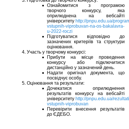
Підготовка до творчого конкурсу:
Ознайомитися з програмою
творчого конкурсу, яка
оприлюднена на вебсайті
університету
http://pnpu.edu.ua/program
vstupnih-viprobuvan-na-os-bakalavra-
u-2022-roczi
Підготуватися відповідно до
зазначених критеріїв та структури
оцінювання.
Участь у творчому конкурсі:
Прибути на місце проведення
конкурсу або підключитися
дистанційно у зазначений день.
Надати оригінал документа, що
посвідчує особу.
Оцінювання та результати:
Дочекатися оприлюднення
результатів конкурсу на вебсайті
університету
http://pnpu.edu.ua/rezultati
vstupnih-viprobuvan
Перевірити внесення результатів
до ЄДЕБО.