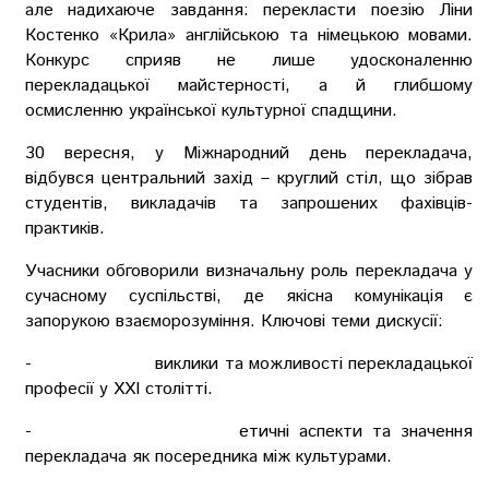
але надихаюче завдання: перекласти поезію Ліни
Костенко «Крила» англійською та німецькою мовами.
Конкурс сприяв не лише удосконаленню
перекладацької майстерності, а й глибшому
осмисленню української культурної спадщини.
30 вересня, у Міжнародний день перекладача,
відбувся центральний захід – круглий стіл, що зібрав
студентів, викладачів та запрошених фахівців-
практиків.
Учасники обговорили визначальну роль перекладача у
сучасному суспільстві, де якісна комунікація є
запорукою взаєморозуміння. Ключові теми дискусії:
- виклики та можливості перекладацької
професії у ХХІ столітті.
- етичні аспекти та значення
перекладача як посередника між культурами.