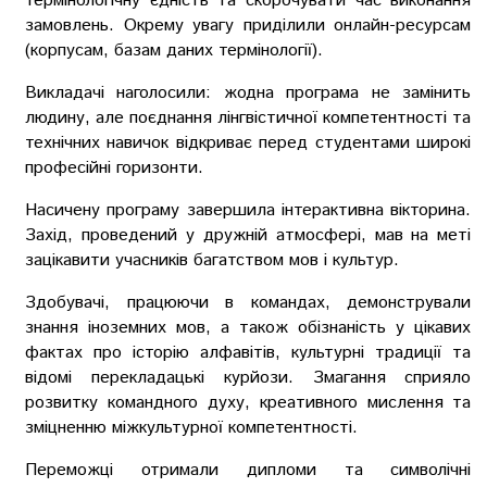
термінологічну єдність та скорочувати час виконання
замовлень. Окрему увагу приділили онлайн-ресурсам
(корпусам, базам даних термінології).
Викладачі наголосили: жодна програма не замінить
людину, але поєднання лінгвістичної компетентності та
технічних навичок відкриває перед студентами широкі
професійні горизонти.
Насичену програму завершила інтерактивна вікторина.
Захід, проведений у дружній атмосфері, мав на меті
зацікавити учасників багатством мов і культур.
Здобувачі, працюючи в командах, демонстрували
знання іноземних мов, а також обізнаність у цікавих
фактах про історію алфавітів, культурні традиції та
відомі перекладацькі курйози. Змагання сприяло
розвитку командного духу, креативного мислення та
зміцненню міжкультурної компетентності.
Переможці отримали дипломи та символічні