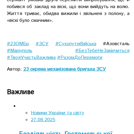
побився об заклад на віскі, що вони вийдуть на волю.
Життя триває, обидва вижили і звільнені з полону, а
«віскі було смачним».
#23ОМБр
#ЗСУ
#СухопутніВійська
#Азовсталь
#Маріуполь
#БезТебеНеЗакінчиться
#ТвояУчастьВажлива
#РазомДоПеремоги
Автор:
23 окрема механізована бригада ЗСУ
Важливе
Новини України та світу
27.08.2025