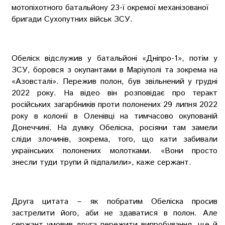
мотопіхотного батальйону 23-ї окремої механізованої
бригади Сухопутних військ ЗСУ.
Обеліск відслужив у батальйоні «Дніпро-1», потім у
ЗСУ, боровся з окупантами в Маріуполі та зокрема на
«Азовсталі». Пережив полон, був звільнений у грудні
2022 року. На відео він розповідає про теракт
російських загарбників проти полонених 29 липня 2022
року в колонії в Оленівці на тимчасово окупованій
Донеччині. На думку Обеліска, росіяни там замели
сліди злочинів, зокрема, того, що кати забивали
українських полонених молотками. «Вони просто
знесли туди трупи й підпалили», каже сержант.
Друга цитата – як побратим Обеліска просив
застрелити його, аби не здаватися в полон. Але
сержант умовив друга пережити випробування, ще й