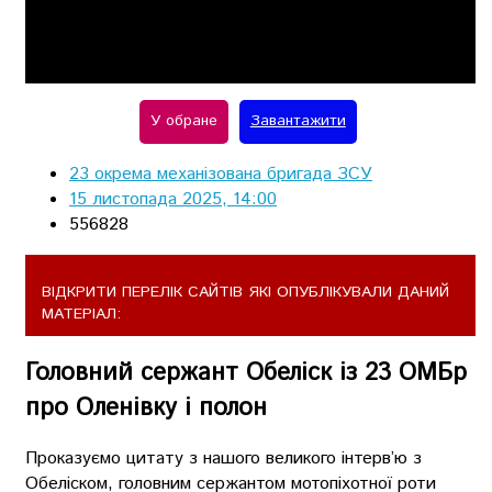
Play
Video
У обране
Завантажити
23 окрема механізована бригада ЗСУ
15 листопада 2025, 14:00
556828
ВІДКРИТИ ПЕРЕЛІК САЙТІВ ЯКІ ОПУБЛІКУВАЛИ ДАНИЙ
МАТЕРІАЛ:
Головний сержант Обеліск із 23 ОМБр
про Оленівку і полон
Проказуємо цитату з нашого великого інтерв’ю з
Обеліском, головним сержантом мотопіхотної роти