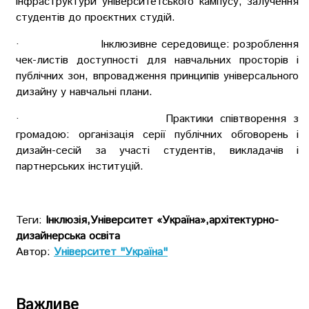
інфраструктури університетського кампусу; залучення
студентів до проєктних студій.
· Інклюзивне середовище: розроблення
чек-листів доступності для навчальних просторів і
публічних зон, впровадження принципів універсального
дизайну у навчальні плани.
· Практики співтворення з
громадою: організація серії публічних обговорень і
дизайн-сесій за участі студентів, викладачів і
партнерських інституцій.
Теги:
Інклюзія,Університет «Україна»,архітектурно-
дизайнерська освіта
Автор:
Університет "Україна"
Важливе