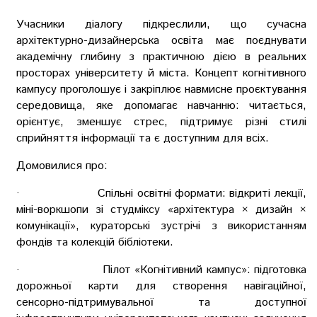
Учасники діалогу підкреслили, що сучасна
архітектурно-дизайнерська освіта має поєднувати
академічну глибину з практичною дією в реальних
просторах університету й міста. Концепт когнітивного
кампусу проголошує і закріплює навмисне проєктування
середовища, яке допомагає навчанню: читається,
орієнтує, зменшує стрес, підтримує різні стилі
сприйняття інформації та є доступним для всіх.
Домовилися про:
· Спільні освітні формати: відкриті лекції,
міні-воркшопи зі студміксу «архітектура × дизайн ×
комунікації», кураторські зустрічі з використанням
фондів та колекцій бібліотеки.
· Пілот «Когнітивний кампус»: підготовка
дорожньої карти для створення навігаційної,
сенсорно-підтримувальної та доступної