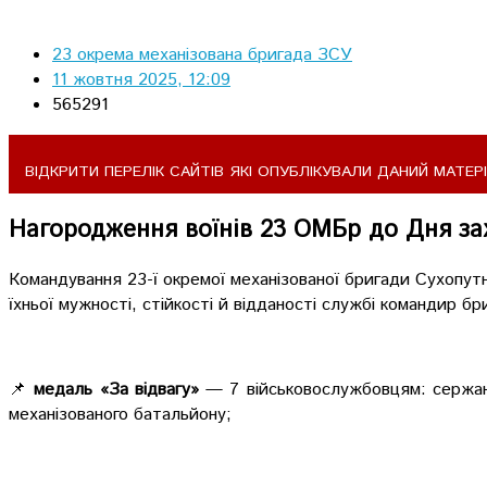
23 окрема механізована бригада ЗСУ
11 жовтня 2025, 12:09
565291
ВІДКРИТИ ПЕРЕЛІК САЙТІВ ЯКІ ОПУБЛІКУВАЛИ ДАНИЙ МАТЕРІ
Нагородження воїнів 23 ОМБр до Дня зах
Командування 23-ї окремої механізованої бригади Сухопутни
їхньої мужності, стійкості й відданості службі командир бр
📌
медаль «За відвагу»
— 7 військовослужбовцям: сержанта
механізованого батальйону;