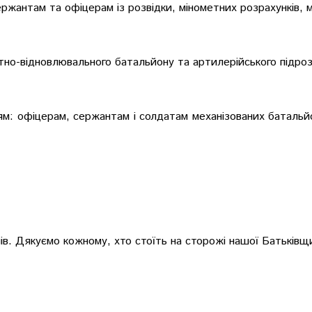
ржантам та офіцерам із розвідки, мінометних розрахунків, м
но-відновлювального батальйону та артилерійського підроз
: офіцерам, сержантам і солдатам механізованих батальйоні
мів. Дякуємо кожному, хто стоїть на сторожі нашої Батьків