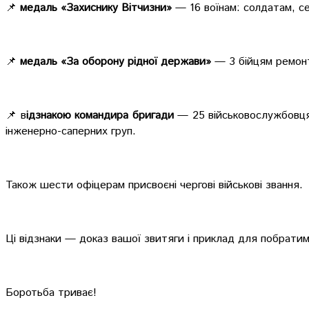
📌
медаль «Захиснику Вітчизни»
— 16 воїнам: солдатам, се
📌
медаль «За оборону рідної держави»
— 3 бійцям ремонт
📌 в
ідзнакою командира бригади
— 25 військовослужбовцям
інженерно-саперних груп.
Також шести офіцерам присвоєні чергові військові звання.
Ці відзнаки — доказ вашої звитяги і приклад для побрати
Боротьба триває!