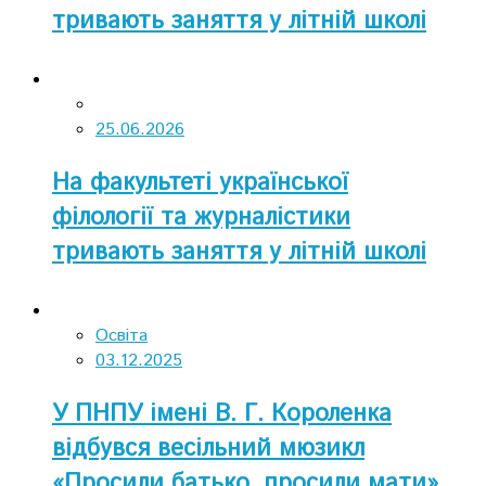
тривають заняття у літній школі
для учнів Полтави і полтавських
громад
25.06.2026
На факультеті української
філології та журналістики
тривають заняття у літній школі
для учнів Полтави і полтавських
громад
Освіта
03.12.2025
У ПНПУ імені В. Г. Короленка
відбувся весільний мюзикл
«Просили батько, просили мати»