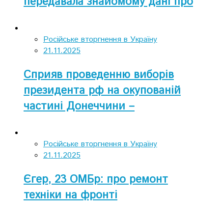
передавала знайомому дані про
позиції Збройних Сил України
Російське вторгнення в Україну
21.11.2025
Сприяв проведенню виборів
президента рф на окупованій
частині Донеччини –
псевдопосадовцю повідомлено
про підозру
Російське вторгнення в Україну
21.11.2025
Єгер, 23 ОМБр: про ремонт
техніки на фронті